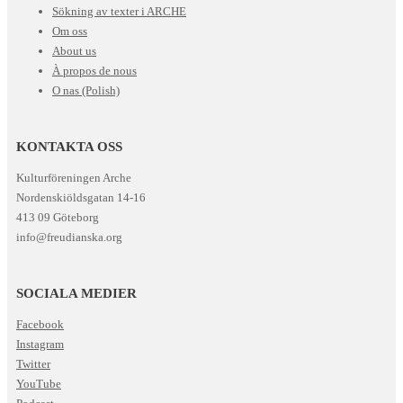
Sökning av texter i ARCHE
Om oss
About us
À propos de nous
O nas (Polish)
KONTAKTA OSS
Kulturföreningen Arche
Nordenskiöldsgatan 14-16
413 09 Göteborg
info@freudianska.org
SOCIALA MEDIER
Facebook
Instagram
Twitter
YouTube