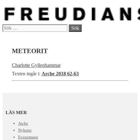
Hoppa
till
innehåll
Sök
Meny
efter:
METEORIT
Charlotte Gyllenhammar
Texten ingår i:
Arche 2018 62-63
LÄS MER
Arche
Nyheter
Evenemang