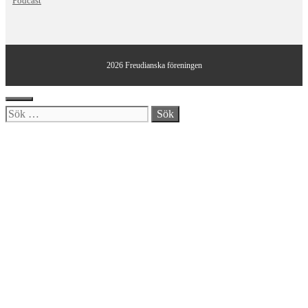
Podcast
2026 Freudianska föreningen
Stäng
Sök
efter: