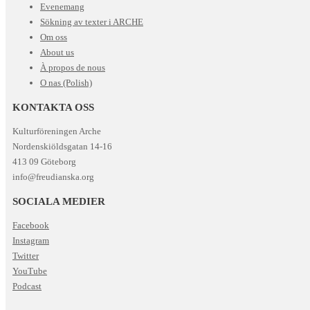
Evenemang
Sökning av texter i ARCHE
Om oss
About us
À propos de nous
O nas (Polish)
KONTAKTA OSS
Kulturföreningen Arche
Nordenskiöldsgatan 14-16
413 09 Göteborg
info@freudianska.org
SOCIALA MEDIER
Facebook
Instagram
Twitter
YouTube
Podcast