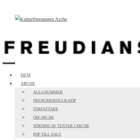
Hoppa
till
innehåll
MENY
HEM
ARCHE
ALLA NUMMER
PRENUMERERA & KÖP
FÖRFATTARE
OM ARCHE
SÖKNING AV TEXTER I ARCHE
PDF TILL SALU