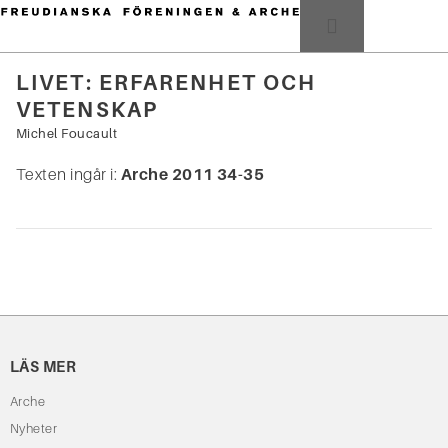
Hoppa
till
MENY
innehåll
LIVET: ERFARENHET OCH
VETENSKAP
Sök
efter:
Michel Foucault
Texten ingår i:
Arche 2011 34-35
LÄS MER
Arche
Nyheter