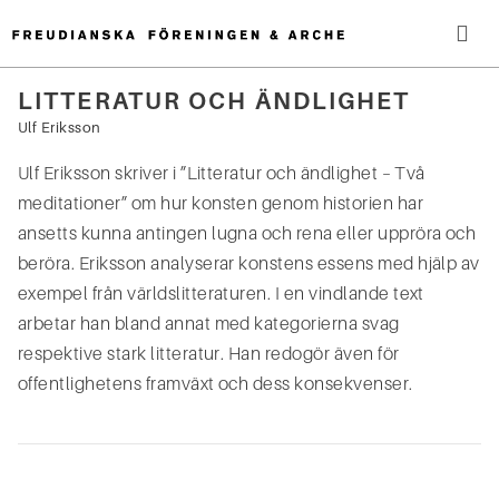
Hoppa
till
innehåll
Me
LITTERATUR OCH ÄNDLIGHET
Sök
Ulf Eriksson
efter:
Ulf Eriksson skriver i ”Litteratur och ändlighet – Två
meditationer” om hur konsten genom historien har
ansetts kunna antingen lugna och rena eller uppröra och
beröra. Eriksson analyserar konstens essens med hjälp av
exempel från världslitteraturen. I en vindlande text
arbetar han bland annat med kategorierna svag
respektive stark litteratur. Han redogör även för
offentlighetens framväxt och dess konsekvenser.