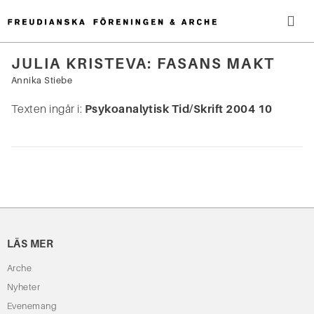
Hoppa
till
innehåll
Me
JULIA KRISTEVA: FASANS MAKT
Sök
Annika Stiebe
efter:
Texten ingår i:
Psykoanalytisk Tid/Skrift 2004 10
LÄS MER
Arche
Nyheter
Evenemang