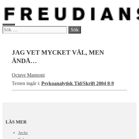
Hoppa
till
innehåll
MENY
Sök
efter:
JAG VET MYCKET VÄL, MEN
ÄNDÅ…
Octave Mannoni
Texten ingår i:
Psykoanalytisk Tid/Skrift 2004 8-9
LÄS MER
Arche