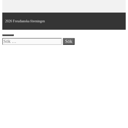
2026 Freudianska föreningen
Stäng
Sök
efter: