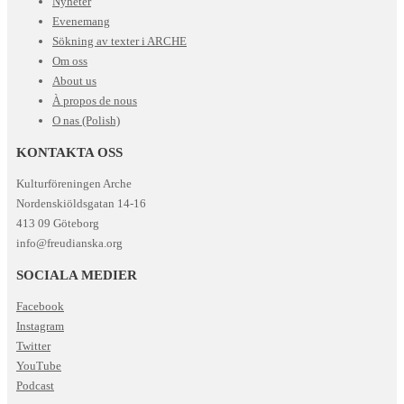
Nyheter
Evenemang
Sökning av texter i ARCHE
Om oss
About us
À propos de nous
O nas (Polish)
KONTAKTA OSS
Kulturföreningen Arche
Nordenskiöldsgatan 14-16
413 09 Göteborg
info@freudianska.org
SOCIALA MEDIER
Facebook
Instagram
Twitter
YouTube
Podcast