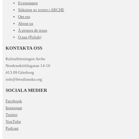
Evenemang
Sökning av texter i ARCHE
Om oss
About us
À propos de nous
O nas (Polish)
KONTAKTA OSS
Kulturföreningen Arche
Nordenskiöldsgatan 14-16
413 09 Göteborg
info@freudianska.org
SOCIALA MEDIER
Facebook
Instagram
Twitter
YouTube
Podcast