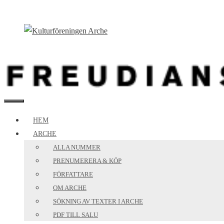
Hoppa
till
innehåll
MENY
HEM
ARCHE
ALLA NUMMER
PRENUMERERA & KÖP
FÖRFATTARE
OM ARCHE
SÖKNING AV TEXTER I ARCHE
PDF TILL SALU