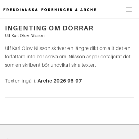
Hoppa
till
innehåll
Me
INGENTING OM DÖRRAR
Sök
Ulf Karl Olov Nilsson
efter:
Ulf Karl Olov Nilsson skriver en längre dikt om allt det en
författare inte bör skriva om. Nilsson anger detaljerat det
som en skribent bör undvika i sina texter.
Texten ingår i:
Arche 2026 96-97