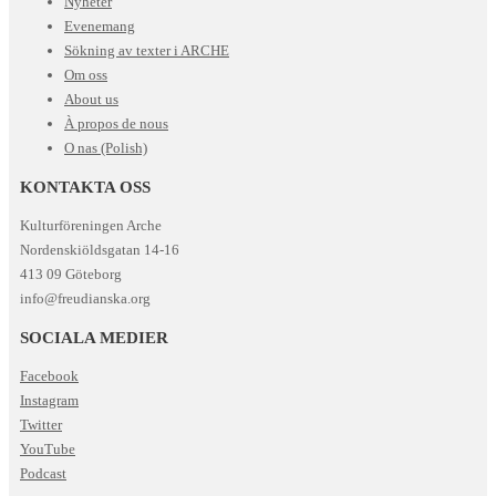
Nyheter
Evenemang
Sökning av texter i ARCHE
Om oss
About us
À propos de nous
O nas (Polish)
KONTAKTA OSS
Kulturföreningen Arche
Nordenskiöldsgatan 14-16
413 09 Göteborg
info@freudianska.org
SOCIALA MEDIER
Facebook
Instagram
Twitter
YouTube
Podcast