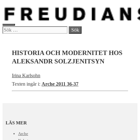
Hoppa
till
innehåll
MENY
Sök
efter:
HISTORIA OCH MODERNITET HOS
ALEKSANDR SOLZJENITSYN
Irina Karlsohn
Texten ingår i:
Arche 2011 36-37
LÄS MER
Arche