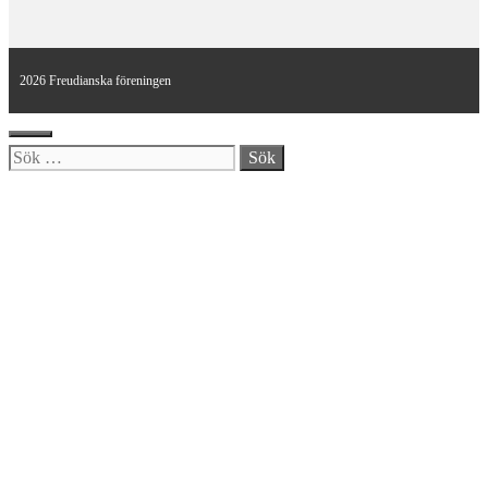
2026 Freudianska föreningen
Stäng
Sök
efter: