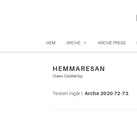
Hoppa
till
innehåll
HEM
ARCHE
ARCHE PRESS
HEMMARESAN
Sök
Claes Caldenby
efter:
Texten ingår i:
Arche 2020 72-73