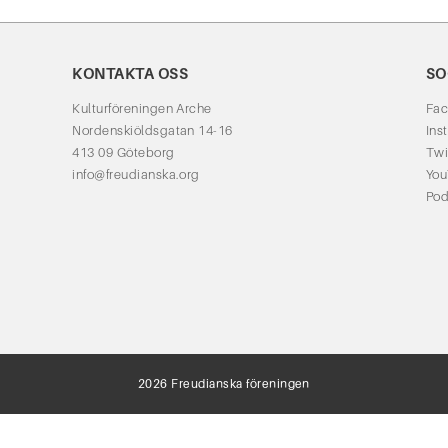
KONTAKTA OSS
SO
Kulturföreningen Arche
Fa
Nordenskiöldsgatan 14-16
Ins
413 09 Göteborg
Twi
info@freudianska.org
Yo
Pod
2026 Freudianska föreningen