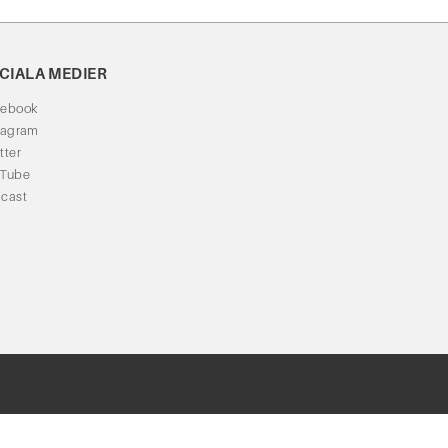
CIALA MEDIER
cebook
tagram
tter
uTube
cast