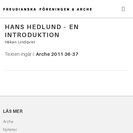
Hoppa
till
innehåll
Me
HANS HEDLUND – EN
INTRODUKTION
Sök
efter:
Håkan Lindqvist
Texten ingår i:
Arche 2011 36-37
LÄS MER
Arche
Nyheter