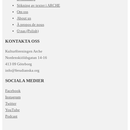
Sökning av texter i ARCHE
Om oss
About us
À propos de nous
O nas (Polish)
KONTAKTA OSS
Kulturföreningen Arche
Nordenskiöldsgatan 14-16
413 09 Göteborg
info@freudianska.org
SOCIALA MEDIER
Facebook
Instagram
Twitter
YouTube
Podcast