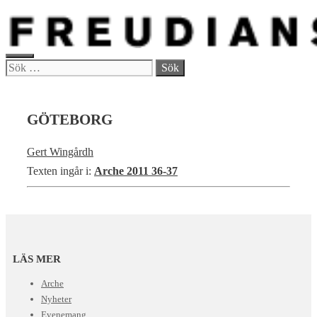
Hoppa
till
innehåll
MENY
Sök
efter:
GÖTEBORG
Gert Wingårdh
Texten ingår i:
Arche 2011 36-37
LÄS MER
Arche
Nyheter
Evenemang