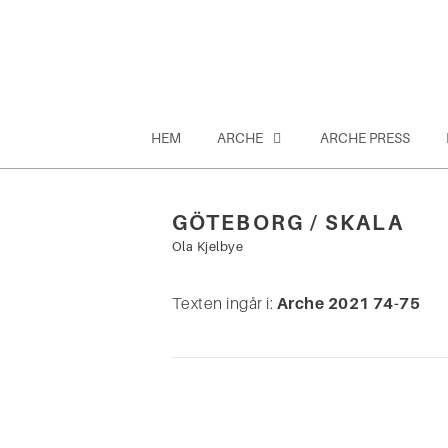
Hoppa
till
innehåll
HEM
ARCHE
ARCHE PRESS
GÖTEBORG / SKALA
Sök
Ola Kjelbye
efter:
Texten ingår i:
Arche 2021 74-75