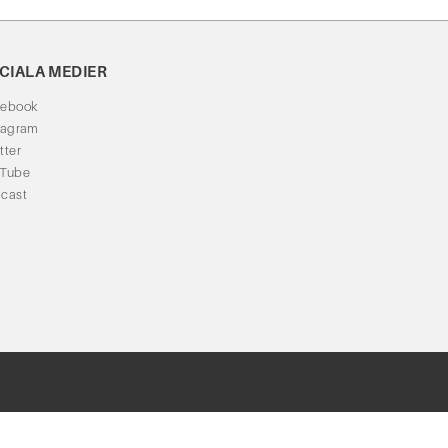
CIALA MEDIER
cebook
tagram
tter
uTube
cast