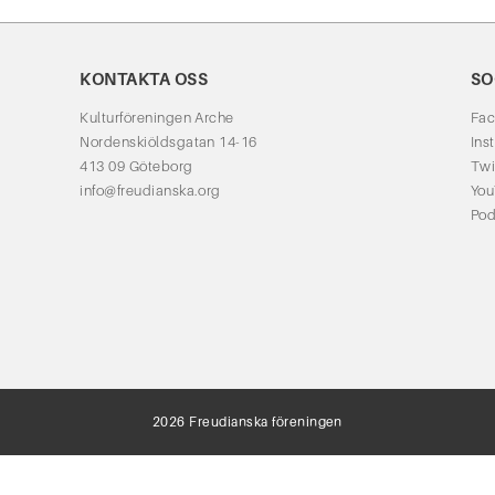
KONTAKTA OSS
SO
Kulturföreningen Arche
Fa
Nordenskiöldsgatan 14-16
Ins
413 09 Göteborg
Twi
info@freudianska.org
Yo
Pod
2026 Freudianska föreningen