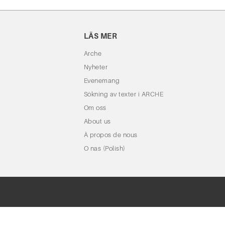
LÄS MER
Arche
Nyheter
Evenemang
Sökning av texter i ARCHE
Om oss
About us
À propos de nous
O nas (Polish)