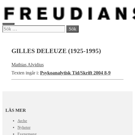
Hoppa
till
innehåll
MENY
Sök
efter:
GILLES DELEUZE (1925-1995)
Mathias Alvidius
Texten ingår i:
Psykoanalytisk Tid/Skrift 2004 8-9
LÄS MER
Arche
Nyheter
Evenemang