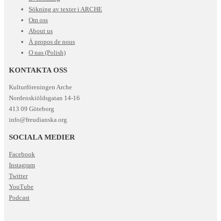
Sökning av texter i ARCHE
Om oss
About us
À propos de nous
O nas (Polish)
KONTAKTA OSS
Kulturföreningen Arche
Nordenskiöldsgatan 14-16
413 09 Göteborg
info@freudianska.org
SOCIALA MEDIER
Facebook
Instagram
Twitter
YouTube
Podcast