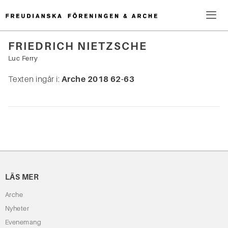
Hoppa
till
innehåll
Me
FRIEDRICH NIETZSCHE
Sök
Luc Ferry
efter:
Texten ingår i:
Arche 2018 62-63
LÄS MER
Arche
Nyheter
Evenemang