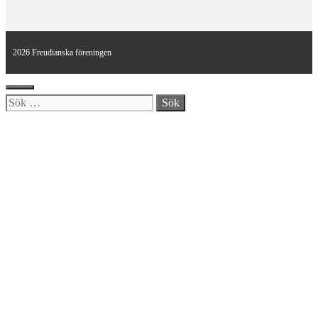
2026 Freudianska föreningen
Stäng
Sök
efter: