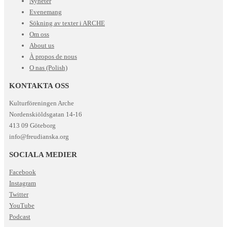
Nyheter
Evenemang
Sökning av texter i ARCHE
Om oss
About us
À propos de nous
O nas (Polish)
KONTAKTA OSS
Kulturföreningen Arche
Nordenskiöldsgatan 14-16
413 09 Göteborg
info@freudianska.org
SOCIALA MEDIER
Facebook
Instagram
Twitter
YouTube
Podcast