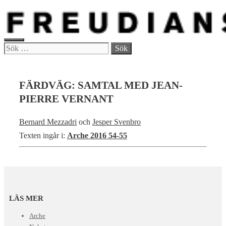
Hoppa
till
innehåll
MENY
Sök
efter:
FÄRDVÄG: SAMTAL MED JEAN-
PIERRE VERNANT
Bernard Mezzadri
och
Jesper Svenbro
Texten ingår i:
Arche 2016 54-55
LÄS MER
Arche