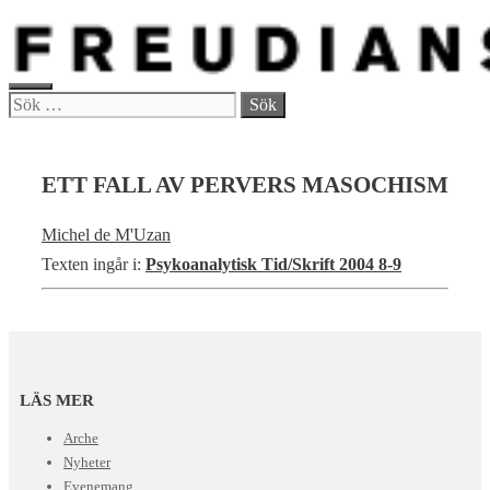
Hoppa
till
innehåll
MENY
Sök
efter:
ETT FALL AV PERVERS MASOCHISM
Michel de M'Uzan
Texten ingår i:
Psykoanalytisk Tid/Skrift 2004 8-9
LÄS MER
Arche
Nyheter
Evenemang