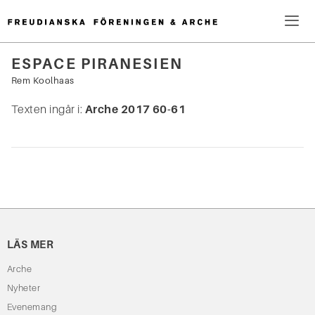
Hoppa
till
innehåll
Me
ESPACE PIRANESIEN
Sök
Rem Koolhaas
efter:
Texten ingår i:
Arche 2017 60-61
LÄS MER
Arche
Nyheter
Evenemang