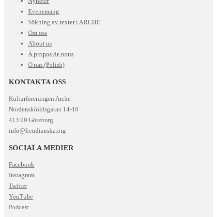
Nyheter
Evenemang
Sökning av texter i ARCHE
Om oss
About us
À propos de nous
O nas (Polish)
KONTAKTA OSS
Kulturföreningen Arche
Nordenskiöldsgatan 14-16
413 09 Göteborg
info@freudianska.org
SOCIALA MEDIER
Facebook
Instagram
Twitter
YouTube
Podcast