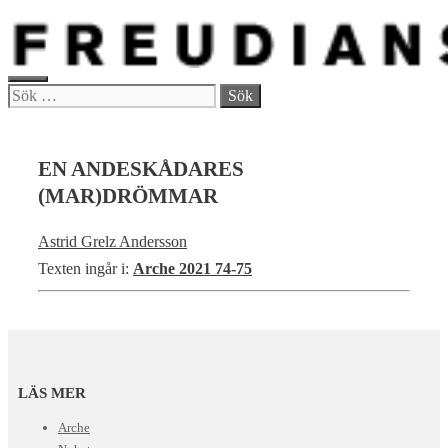
Hoppa
till
innehåll
MENY
Sök
efter:
EN ANDESKÅDARES
(MAR)DRÖMMAR
Astrid Grelz Andersson
Texten ingår i:
Arche 2021 74-75
LÄS MER
Arche