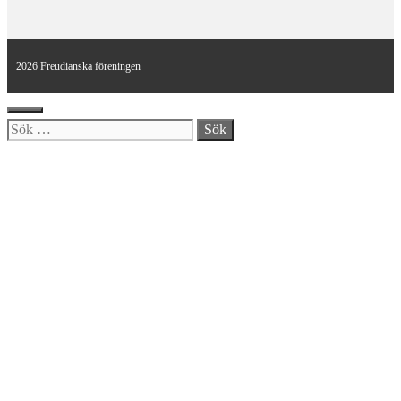
2026 Freudianska föreningen
Stäng
Sök
efter: