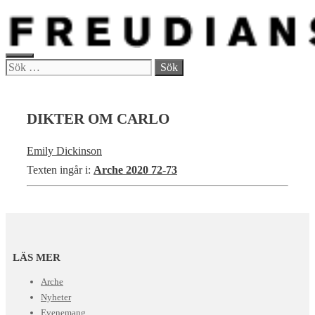
Hoppa
till
innehåll
MENY
Sök
efter:
DIKTER OM CARLO
Emily Dickinson
Texten ingår i:
Arche 2020 72-73
LÄS MER
Arche
Nyheter
Evenemang