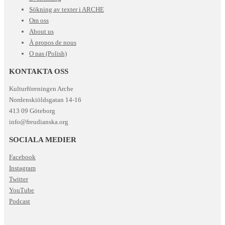
Sökning av texter i ARCHE
Om oss
About us
À propos de nous
O nas (Polish)
KONTAKTA OSS
Kulturföreningen Arche
Nordenskiöldsgatan 14-16
413 09 Göteborg
info@freudianska.org
SOCIALA MEDIER
Facebook
Instagram
Twitter
YouTube
Podcast