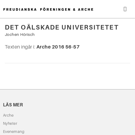
Hoppa
till
innehåll
Me
DET OÄLSKADE UNIVERSITETET
Sök
Jochen Hörisch
efter:
Texten ingår i:
Arche 2016 56-57
LÄS MER
Arche
Nyheter
Evenemang