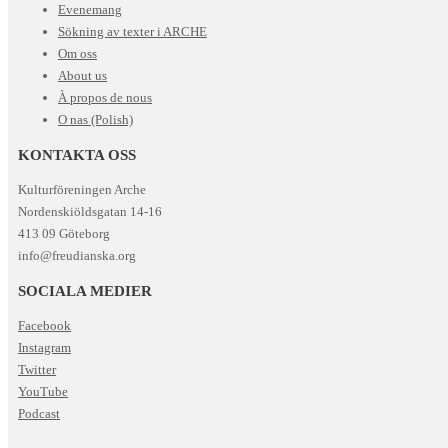
Evenemang
Sökning av texter i ARCHE
Om oss
About us
À propos de nous
O nas (Polish)
KONTAKTA OSS
Kulturföreningen Arche
Nordenskiöldsgatan 14-16
413 09 Göteborg
info@freudianska.org
SOCIALA MEDIER
Facebook
Instagram
Twitter
YouTube
Podcast