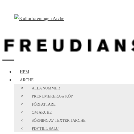
Hoppa
till
innehåll
MENY
HEM
ARCHE
ALLA NUMMER
PRENUMERERA & KÖP
FÖRFATTARE
OM ARCHE
SÖKNING AV TEXTER I ARCHE
PDF TILL SALU