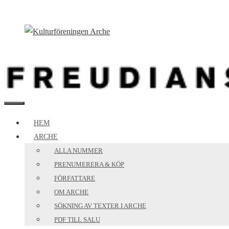
Hoppa
till
innehåll
MENY
HEM
ARCHE
ALLA NUMMER
PRENUMERERA & KÖP
FÖRFATTARE
OM ARCHE
SÖKNING AV TEXTER I ARCHE
PDF TILL SALU