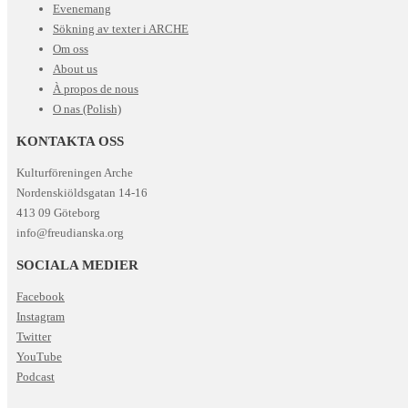
Evenemang
Sökning av texter i ARCHE
Om oss
About us
À propos de nous
O nas (Polish)
KONTAKTA OSS
Kulturföreningen Arche
Nordenskiöldsgatan 14-16
413 09 Göteborg
info@freudianska.org
SOCIALA MEDIER
Facebook
Instagram
Twitter
YouTube
Podcast