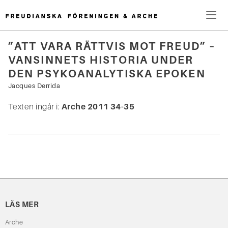
Hoppa
till
innehåll
Me
”ATT VARA RÄTTVIS MOT FREUD” –
VANSINNETS HISTORIA UNDER
Sök
DEN PSYKOANALYTISKA EPOKEN
efter:
Jacques Derrida
Texten ingår i:
Arche 2011 34-35
LÄS MER
Arche