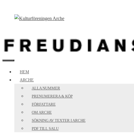
Hoppa
till
innehåll
MENY
HEM
ARCHE
ALLA NUMMER
PRENUMERERA & KÖP
FÖRFATTARE
OM ARCHE
SÖKNING AV TEXTER I ARCHE
PDF TILL SALU