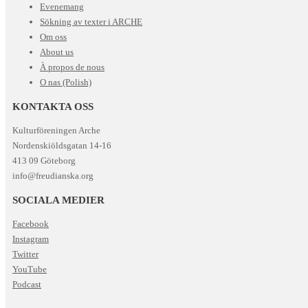
Evenemang
Sökning av texter i ARCHE
Om oss
About us
À propos de nous
O nas (Polish)
KONTAKTA OSS
Kulturföreningen Arche
Nordenskiöldsgatan 14-16
413 09 Göteborg
info@freudianska.org
SOCIALA MEDIER
Facebook
Instagram
Twitter
YouTube
Podcast