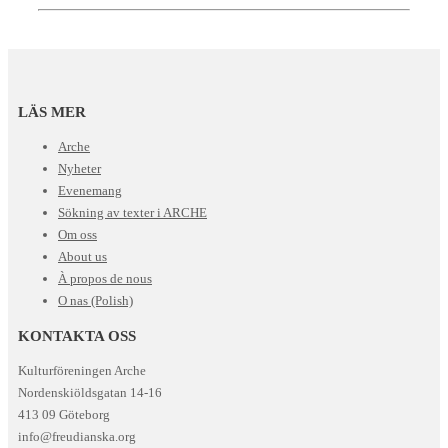
LÄS MER
Arche
Nyheter
Evenemang
Sökning av texter i ARCHE
Om oss
About us
À propos de nous
O nas (Polish)
KONTAKTA OSS
Kulturföreningen Arche
Nordenskiöldsgatan 14-16
413 09 Göteborg
info@freudianska.org