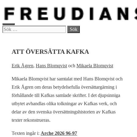
Hoppa
till
innehåll
MENY
Sök
efter:
ATT ÖVERSÄTTA KAFKA
Erik Ågren
,
Hans Blomqvist
och
Mikaela Blomqvist
Mikaela Blomqvist har samtalat med Hans Blomqvist och
Erik Ågren om deras betydelsefulla översättargärning i
förhållande till Kafkas samlade skrifter. I det djupsinniga
utbytet avhandlas olika tolkningar av Kafkas verk, och
delar av den svenska översättningshistorien av Kafkas
texter rekonstrueras.
Texten ingår i:
Arche 2026 96-97