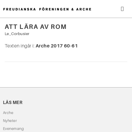
Hoppa
till
innehåll
Me
ATT LÄRA AV ROM
Sök
Le_Corbusier
efter:
Texten ingår i:
Arche 2017 60-61
LÄS MER
Arche
Nyheter
Evenemang