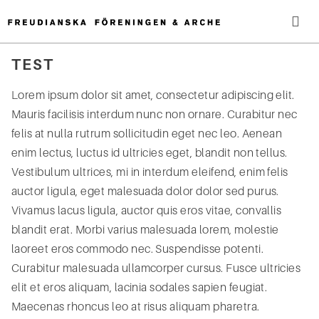
Hoppa
till
innehåll
Me
TEST
Sök
Lorem ipsum dolor sit amet, consectetur adipiscing elit.
efter:
Mauris facilisis interdum nunc non ornare. Curabitur nec
felis at nulla rutrum sollicitudin eget nec leo. Aenean
enim lectus, luctus id ultricies eget, blandit non tellus.
Vestibulum ultrices, mi in interdum eleifend, enim felis
auctor ligula, eget malesuada dolor dolor sed purus.
Vivamus lacus ligula, auctor quis eros vitae, convallis
blandit erat. Morbi varius malesuada lorem, molestie
laoreet eros commodo nec. Suspendisse potenti.
Curabitur malesuada ullamcorper cursus. Fusce ultricies
elit et eros aliquam, lacinia sodales sapien feugiat.
Maecenas rhoncus leo at risus aliquam pharetra.