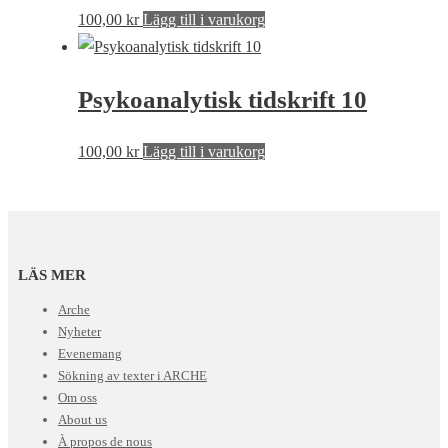
100,00
kr
Lägg till i varukorg
Psykoanalytisk tidskrift 10
100,00
kr
Lägg till i varukorg
LÄS MER
Arche
Nyheter
Evenemang
Sökning av texter i ARCHE
Om oss
About us
À propos de nous