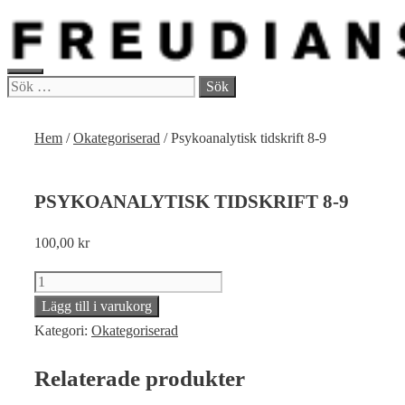
Hoppa
till
innehåll
MENY
Sök
efter:
Hem
/
Okategoriserad
/ Psykoanalytisk tidskrift 8-9
PSYKOANALYTISK TIDSKRIFT 8-9
100,00
kr
Psykoanalytisk
tidskrift
Lägg till i varukorg
8-
Kategori:
Okategoriserad
9
Relaterade produkter
mängd