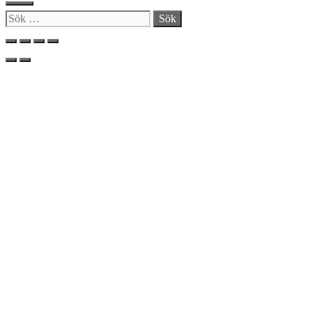
Stäng
Sök
efter: