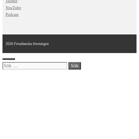
Twitter
YouTube
Podcast
2026 Freudianska föreningen
Stäng
Sök
efter: