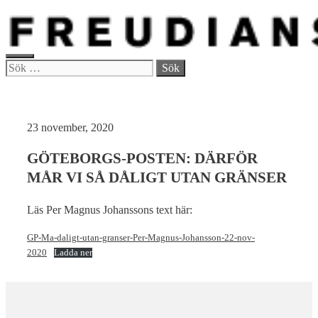
Hoppa
till
innehåll
MENY
Sök
efter:
23 november, 2020
GÖTEBORGS-POSTEN: DÄRFÖR
MÅR VI SÅ DÅLIGT UTAN GRÄNSER
Läs Per Magnus Johanssons text här:
GP-Ma-daligt-utan-granser-Per-Magnus-Johansson-22-nov-
2020
Ladda ner