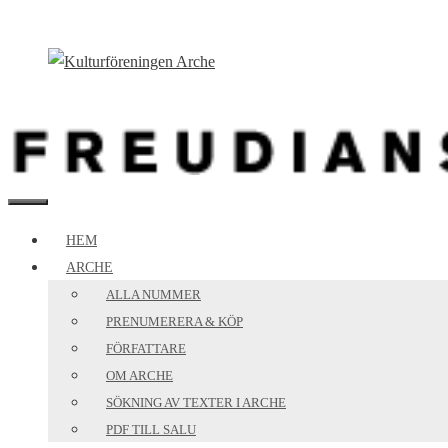
Hoppa
till
innehåll
MENY
HEM
ARCHE
ALLA NUMMER
PRENUMERERA & KÖP
FÖRFATTARE
OM ARCHE
SÖKNING AV TEXTER I ARCHE
PDF TILL SALU