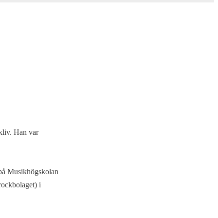
liv. Han var
a på Musikhögskolan
ockbolaget) i