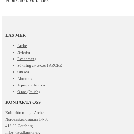
Publikation: Författare:
LÄS MER
Arche
Nyheter
Evenemang
Sökning av texter i ARCHE
Om oss
About us
À propos de nous
O nas (Polish)
KONTAKTA OSS
Kulturföreningen Arche
Nordenskiöldsgatan 14-16
413 09 Göteborg
info@freudianska.org