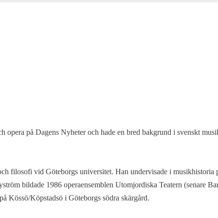
ch opera på Dagens Nyheter och hade en bred bakgrund i svenskt musik
och filosofi vid Göteborgs universitet. Han undervisade i musikhistori
yström bildade 1986 operaensemblen Utomjordiska Teatern (senare Bar
 på Kössö/Köpstadsö i Göteborgs södra skärgård.