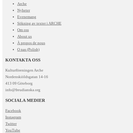
Arche
Nyheter
Evenemang
Sökning av texter i ARCHE
Om oss
About us
À propos de nous
O nas (Polish)
KONTAKTA OSS
Kulturföreningen Arche
Nordenskiöldsgatan 14-16
413 09 Göteborg
info@freudianska.org
SOCIALA MEDIER
Facebook
Instagram
Twitter
YouTube