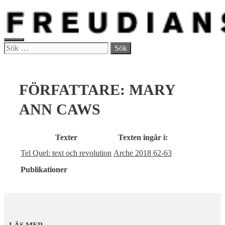
Hoppa
till
innehåll
MENY
Sök
efter:
FÖRFATTARE:
MARY
ANN CAWS
Texter
Texten ingår i:
Tel Quel: text och revolution
Arche 2018 62-63
Publikationer
LÄS MER