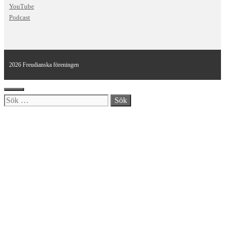
YouTube
Podcast
2026 Freudianska föreningen
Stäng
Sök
efter: