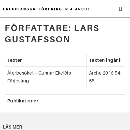
Hoppa
till
innehåll
Me
FÖRFATTARE:
LARS
Sök
GUSTAFSSON
efter:
Texter
Texten ingår i:
Återbesöket – Gunnar Ekelöfs
Arche 2016 54-
Färjesång
55
Publikationer
LÄS MER