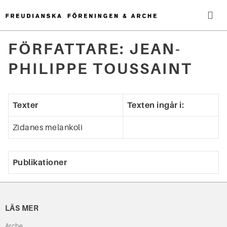
Hoppa
till
innehåll
Me
FÖRFATTARE:
JEAN-
Sök
PHILIPPE TOUSSAINT
efter:
Texter
Texten ingår i:
Zidanes melankoli
Publikationer
LÄS MER
Arche