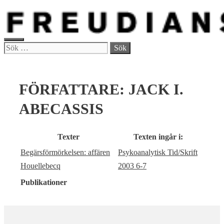
Hoppa
till
innehåll
MENY
Sök
efter:
FÖRFATTARE:
JACK I.
ABECASSIS
Texter
Texten ingår i:
Begärsförmörkelsen: affären
Psykoanalytisk Tid/Skrift
Houellebecq
2003 6-7
Publikationer