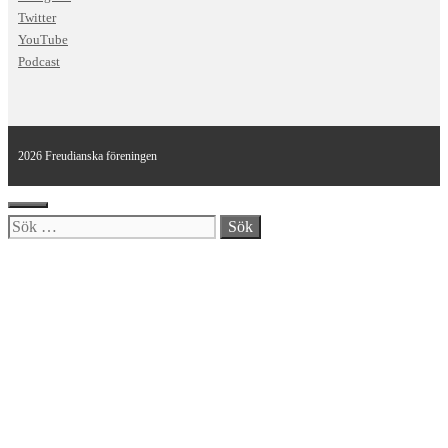
Twitter
YouTube
Podcast
2026 Freudianska föreningen
Stäng
Sök
efter: