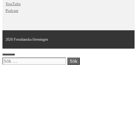
YouTube
Podcast
2026 Freudianska föreningen
Stäng
Sök
efter: