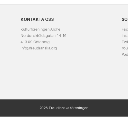
KONTAKTA OSS
SO
Kulturföreningen Arche
Fa
Nordenskiöldsgatan 14-16
Ins
413 09 Göteborg
Twi
info@freudianska.org
Yo
Pod
2026 Freudianska föreningen