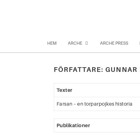
Hoppa
till
innehåll
HEM
ARCHE
ARCHE PRESS
FÖRFATTARE:
GUNNAR 
Sök
efter:
Texter
Farsan – en torparpojkes historia
Publikationer