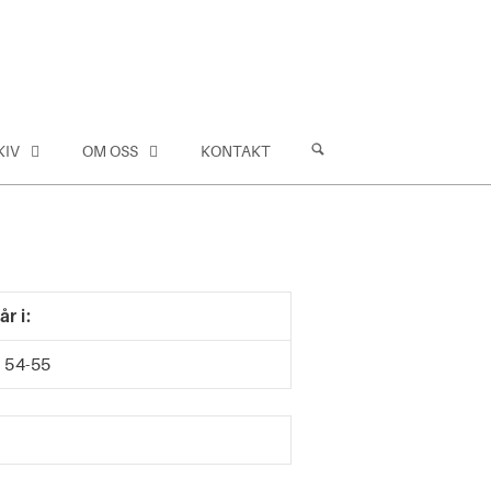
KIV
OM OSS
KONTAKT
r i:
 54-55