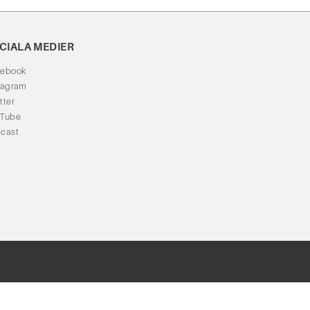
CIALA MEDIER
cebook
tagram
tter
uTube
cast