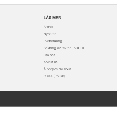
LÄS MER
Arche
Nyheter
Evenemang
Sökning av texter i ARCHE
Om oss
About us
À propos de nous
O nas (Polish)