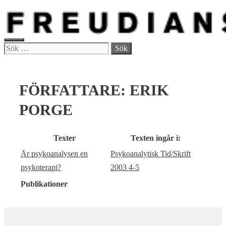
Hoppa
till
innehåll
MENY
Sök
efter:
FÖRFATTARE:
ERIK
PORGE
Texter
Texten ingår i:
Är psykoanalysen en
Psykoanalytisk Tid/Skrift
psykoterapi?
2003 4-5
Publikationer