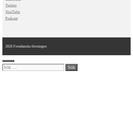
Twitter
YouTube
Podcast
2026 Freudianska föreningen
Stäng
Sök
efter: