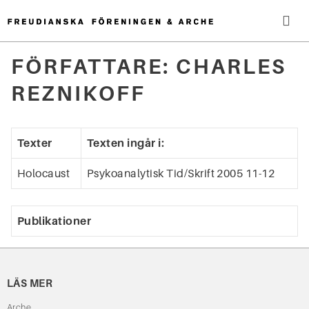
Hoppa
till
innehåll
Me
FÖRFATTARE:
CHARLES
Sök
REZNIKOFF
efter:
Texter
Texten ingår i:
Holocaust
Psykoanalytisk Tid/Skrift 2005 11-12
Publikationer
LÄS MER
Arche