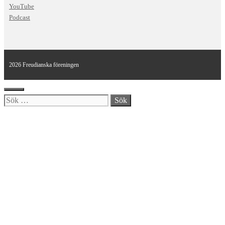
YouTube
Podcast
2026 Freudianska föreningen
Stäng
Sök
efter: