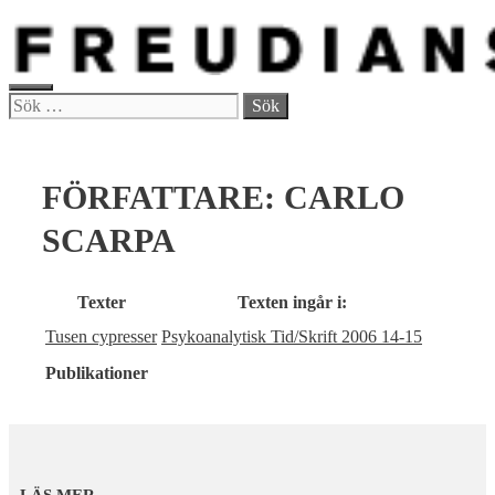
Hoppa
till
innehåll
MENY
Sök
efter:
FÖRFATTARE:
CARLO
SCARPA
Texter
Texten ingår i:
Tusen cypresser
Psykoanalytisk Tid/Skrift 2006 14-15
Publikationer
LÄS MER