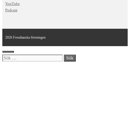
YouTube
Podcast
2026 Freudianska föreningen
Stäng
Sök
efter: