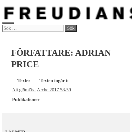
Hoppa
till
innehåll
MENY
Sök
efter:
FÖRFATTARE:
ADRIAN
PRICE
Texter
Texten ingår i:
Att glömläsa
Arche 2017 58-59
Publikationer
LÄS MER