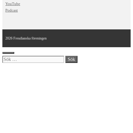
YouTube
Podcast
2026 Freudianska föreningen
Stäng
Sök
efter: