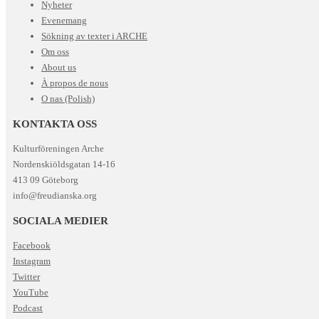
Nyheter
Evenemang
Sökning av texter i ARCHE
Om oss
About us
À propos de nous
O nas (Polish)
KONTAKTA OSS
Kulturföreningen Arche
Nordenskiöldsgatan 14-16
413 09 Göteborg
info@freudianska.org
SOCIALA MEDIER
Facebook
Instagram
Twitter
YouTube
Podcast