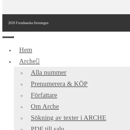
2026 Freudianska föreningen
Stäng
Hem
Arche
Alla nummer
Prenumerera & KÖP
Författare
Om Arche
Sökning av texter i ARCHE
PDF till salu