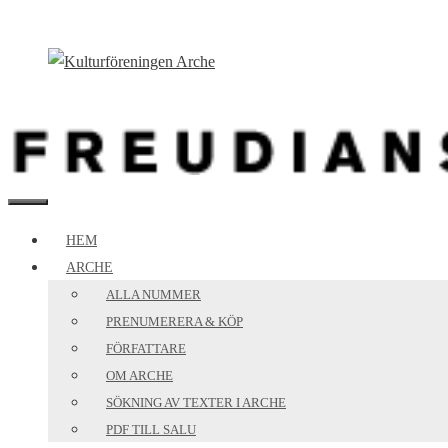
Hoppa
till
innehåll
MENY
HEM
ARCHE
ALLA NUMMER
PRENUMERERA & KÖP
FÖRFATTARE
OM ARCHE
SÖKNING AV TEXTER I ARCHE
PDF TILL SALU