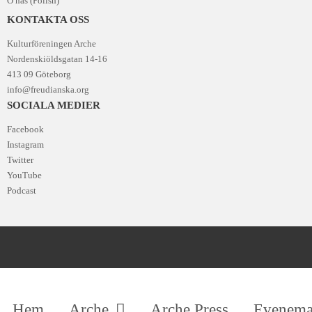
O nas (Polish)
KONTAKTA OSS
Kulturföreningen Arche
Nordenskiöldsgatan 14-16
413 09 Göteborg
info@freudianska.org
SOCIALA MEDIER
Facebook
Instagram
Twitter
YouTube
Podcast
Hem
Arche
Arche Press
Evenem