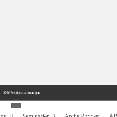
2026 Freudianska föreningen
Stäng
ang
Seminarier
Arche Podcast
AR