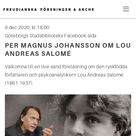
Hoppa
till
innehåll
Me
9 dec 2020, kl 18:00
Sök
Göteborgs Stadsbiblioteks Facebook-sida
efter:
PER MAGNUS JOHANSSON OM LOU
ANDREAS SALOMÉ
Välkomna till en live-sänd föreläsning om den ryskfödda
författaren och psykoanalytikern Lou Andreas-Salomé
(1861-1937).