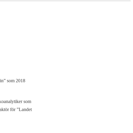
trin” som 2018
ykoanalytiker som
daktör för ”Landet