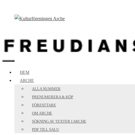
Hoppa
till
innehåll
MENY
HEM
ARCHE
ALLA NUMMER
PRENUMERERA & KÖP
FÖRFATTARE
OM ARCHE
SÖKNING AV TEXTER I ARCHE
PDF TILL SALU