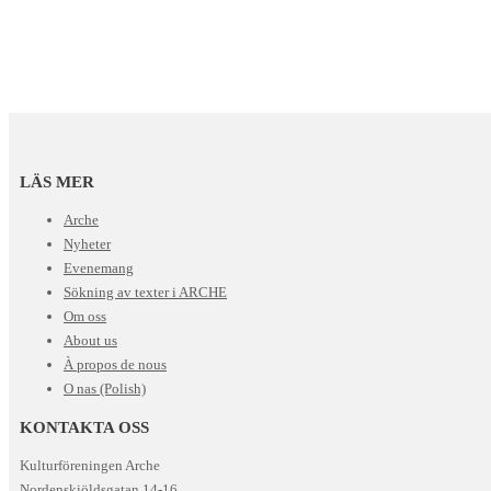
LÄS MER
Arche
Nyheter
Evenemang
Sökning av texter i ARCHE
Om oss
About us
À propos de nous
O nas (Polish)
KONTAKTA OSS
Kulturföreningen Arche
Nordenskiöldsgatan 14-16