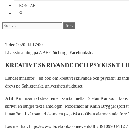
KONTAKT
Sök
efter:
7 dec 2020, kl 17:00
Live-streaming på ABF Göteborgs Facebooksida
KREATIVT SKRIVANDE OCH PSYKISKT L
Landet innanför – en bok om kreativt skrivande och psykiskt lidand
drevs på Sahlgrenska universitetssjukhuset.
ABF Kultursamtal streamar ett samtal mellan Stefan Karlsson, konst
skrivit en längre text i antologin. Moderator är Karin Brygger (förfa
innanför”. I vår samtid ökar den psykiska ohälsan alarmerande fort: 
Läs mer här: https://www.facebook.com/events/387391099034855/