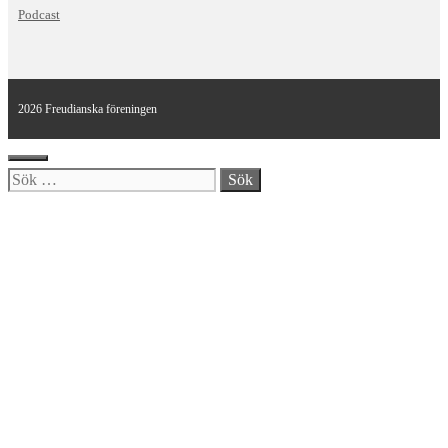
Podcast
2026 Freudianska föreningen
Stäng
Sök
efter: