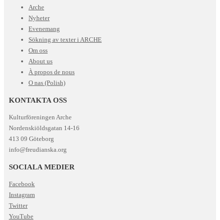
Arche
Nyheter
Evenemang
Sökning av texter i ARCHE
Om oss
About us
À propos de nous
O nas (Polish)
KONTAKTA OSS
Kulturföreningen Arche
Nordenskiöldsgatan 14-16
413 09 Göteborg
info@freudianska.org
SOCIALA MEDIER
Facebook
Instagram
Twitter
YouTube