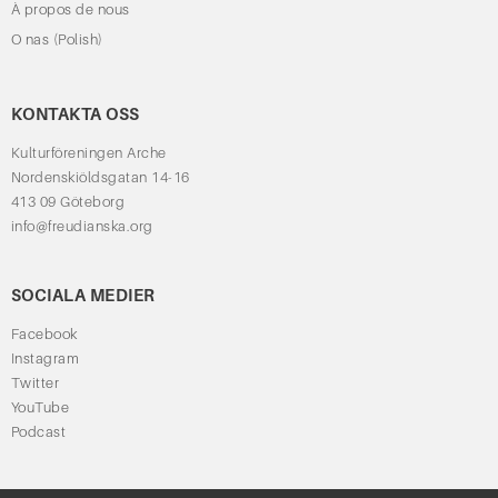
À propos de nous
O nas (Polish)
KONTAKTA OSS
Kulturföreningen Arche
Nordenskiöldsgatan 14-16
413 09 Göteborg
info@freudianska.org
SOCIALA MEDIER
Facebook
Instagram
Twitter
YouTube
Podcast