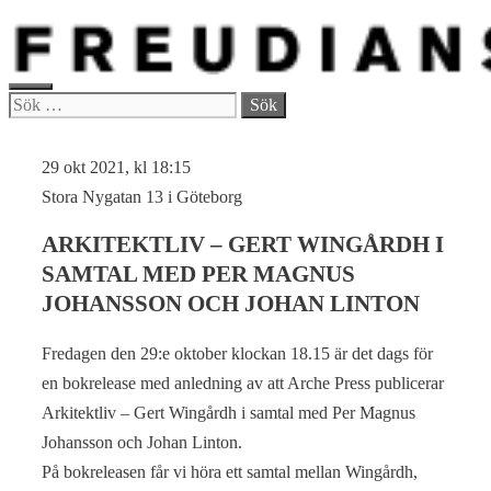
Hoppa
till
innehåll
MENY
Sök
efter:
29 okt 2021, kl 18:15
Stora Nygatan 13 i Göteborg
ARKITEKTLIV – GERT WINGÅRDH I
SAMTAL MED PER MAGNUS
JOHANSSON OCH JOHAN LINTON
Fredagen den 29:e oktober klockan 18.15 är det dags för
en bokrelease med anledning av att Arche Press publicerar
Arkitektliv – Gert Wingårdh i samtal med Per Magnus
Johansson och Johan Linton.
På bokreleasen får vi höra ett samtal mellan Wingårdh,